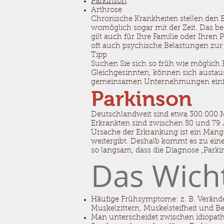
Parkinson
Arthrose
Chronische Krankheiten stellen den B
womöglich sogar mit der Zeit. Das be
gilt auch für Ihre Familie oder Ihre
oft auch psychische Belastungen zur 
Tipp
Suchen Sie sich so früh wie möglich H
Gleichgesinnten, können sich austaus
gemeinsamen Unternehmungen einf
Parkinson
Deutschlandweit sind etwa 300.000 M
Erkrankten sind zwischen 50 und 79 J
Ursache der Erkrankung ist ein Man
weitergibt. Deshalb kommt es zu ein
so langsam, dass die Diagnose „Parkinso
Das Wicht
Häufige Frühsymptome: z. B. Verände
Muskelzittern, Muskelsteifheit und 
Man unterscheidet zwischen idiopath