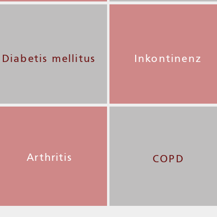
Diabetis mellitus
Inkontinenz
Arthritis
COPD