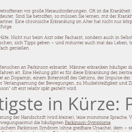
etroffenen vor große Herausforderungen. Oft ist die Krankheit n
deutet: Sind Sie betroffen, so müssen Sie lernen, mit der Kra
n Partner. Eine chronische Erkrankung im Alter hat nicht nur k
Folge.
ilfe. Nicht nur beim Arzt oder Facharzt, sondern auch in Selbst
chen, sich Tipps geben – und mitunter auch mal das Leben, tr
ach genießen.
enschen an Parkinson erkrankt. Männer erkranken häufiger da
ahren alt. Eine Heilung gibt es für diese Erkrankung des zent
gel an Dopamin, einem Botenstoff des Gehirns, der Impulse d
er Verlangsamung der Bewegungen, zu Muskelsteifigkeit und Zi
n“ oft erst relativ spät gestellt wird.
igste in Kürze: 
rung der Handschrift (wird kleiner), leise monotone Sprache,
Bewegungsarmut die häufigsten
Parkinson-Symptome
.
ischem Parkinson Syndrom (ohne greifbare Ursache), dem – se