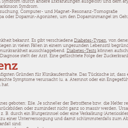
 Syndrom (durch andere Erkrankungen ausgelöst) und dem aty
 Parkinson Syndrom.
ersuchung, Computer- und Magnet-Resonanz-Tomografie
a oder Dopamin-Agonisten, um den Dopaminmangel im Gehirn
nkheit bekannt. Es gibt verschiedene
Diabetes-Typen
, von dene
liegen in vielen Fällen in einem ungesunden Lebensstil begrün
mmunkrankheit ausschlaggebend.
Diabetes-Tests
können aufschlu
iagnose stellt der Arzt. Eine gefürchtete Folge der Zuckerkrank
ienz
figsten Gründen für Klinikaufenthalte. Das Tückische ist, dass e
ichte Symptome verursacht (u. a. Atemnot oder ein Engegefühl i
 hat.
ines geboten: Eile. Je schneller der Betroffene bzw. die Helfer 
urückbilden oder zumindest nicht ganz so massiv werden. Ursac
. B. durch ein Blutgerinnsel oder eine Verkalkung (Arterioskler
 zu einer Unterversorgung und damit schlimmstenfalls zum Ab
nfall sind: