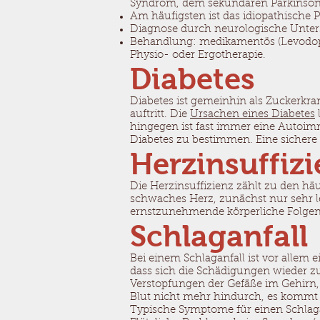
Syndrom, dem sekundären Parkinson
Am häufigsten ist das idiopathische
Diagnose durch neurologische Unt
Behandlung: medikamentös (Levodop
Physio- oder Ergotherapie.
Diabetes
Diabetes ist gemeinhin als Zuckerkra
auftritt. Die
Ursachen eines Diabetes
hingegen ist fast immer eine Autoi
Diabetes zu bestimmen. Eine sichere D
Herzinsuffiz
Die Herzinsuffizienz zählt zu den häu
schwaches Herz, zunächst nur sehr le
ernstzunehmende körperliche Folgen
Schlaganfall
Bei einem Schlaganfall ist vor allem e
dass sich die Schädigungen wieder z
Verstopfungen der Gefäße im Gehirn, z
Blut nicht mehr hindurch, es kommt
Typische Symptome für einen Schlaga